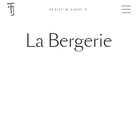
45.4147° N, 6.6347° E
La Bergerie